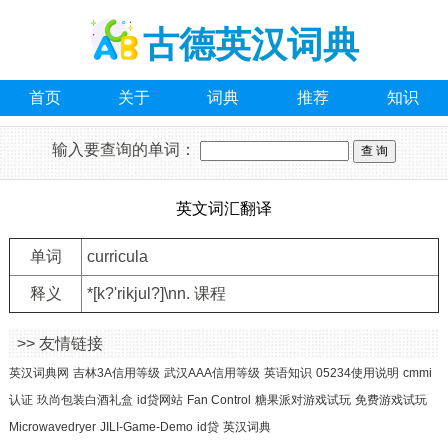
古德英汉词典
首页
关于
词典
推荐
知识
输入要查询的单词：
英文词汇翻译
单词
curricula
释义
*[k?'rikjul?]\nn. 课程
>> 友情链接
英汉词典网
吉林3A信用等级
武汉AAA信用等级
英语知识
05234使用说明
cmmi
认证
玖尚包装白酒礼盒
id贷网站
Fan Control
糖果派对游戏试玩
免费游戏试玩
Microwavedryer
JILI-Game-Demo
id贷
英汉词典