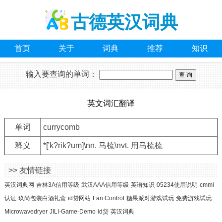
古德英汉词典
首页
关于
词典
推荐
知识
输入要查询的单词：
英文词汇翻译
单词
currycomb
释义
*['k?rik?um]\nn. 马梳\nvt. 用马梳梳
>> 友情链接
英汉词典网
吉林3A信用等级
武汉AAA信用等级
英语知识
05234使用说明
cmmi
认证
玖尚包装白酒礼盒
id贷网站
Fan Control
糖果派对游戏试玩
免费游戏试玩
Microwavedryer
JILI-Game-Demo
id贷
英汉词典