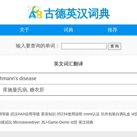
古德英汉词典
关于
词典
推荐
输入要查询的单词：
英文词汇翻译
hmann's disease
 库施曼氏病, 糖衣肝
用等级
武汉AAA信用等级
英语知识
05234使用说明
cmmi认证
玖尚包装白酒礼盒
id
游戏试玩
Microwavedryer
JILI-Game-Demo
id贷
英汉词典