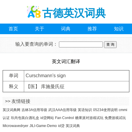
古德英汉词典
首页
关于
词典
推荐
知识
输入要查询的单词：
英文词汇翻译
单词
Curschmann's sign
释义
【医】 库施曼氏征
>> 友情链接
英汉词典网
吉林3A信用等级
武汉AAA信用等级
英语知识
05234使用说明
cmmi
认证
玖尚包装白酒礼盒
id贷网站
Fan Control
糖果派对游戏试玩
免费游戏试玩
Microwavedryer
JILI-Game-Demo
id贷
英汉词典