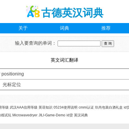
古德英汉词典
关于
词典
推荐
输入要查询的单词：
英文词汇翻译
 positioning
 光标定位
用等级
武汉AAA信用等级
英语知识
05234使用说明
cmmi认证
玖尚包装白酒礼盒
id
游戏试玩
Microwavedryer
JILI-Game-Demo
id贷
英汉词典