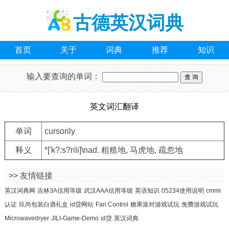
古德英汉词典
首页
关于
词典
推荐
知识
输入要查询的单词：
英文词汇翻译
单词
cursorily
释义
*['k?:s?rili]\nad. 粗糙地, 马虎地, 疏忽地
>> 友情链接
英汉词典网
吉林3A信用等级
武汉AAA信用等级
英语知识
05234使用说明
cmmi
认证
玖尚包装白酒礼盒
id贷网站
Fan Control
糖果派对游戏试玩
免费游戏试玩
Microwavedryer
JILI-Game-Demo
id贷
英汉词典