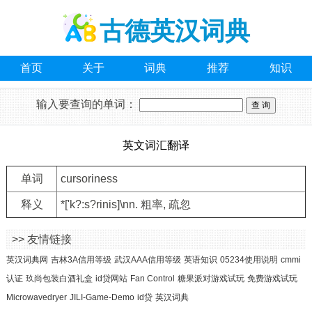
古德英汉词典
首页
关于
词典
推荐
知识
输入要查询的单词：
英文词汇翻译
单词
cursoriness
释义
*['k?:s?rinis]\nn. 粗率, 疏忽
>> 友情链接
英汉词典网
吉林3A信用等级
武汉AAA信用等级
英语知识
05234使用说明
cmmi
认证
玖尚包装白酒礼盒
id贷网站
Fan Control
糖果派对游戏试玩
免费游戏试玩
Microwavedryer
JILI-Game-Demo
id贷
英汉词典