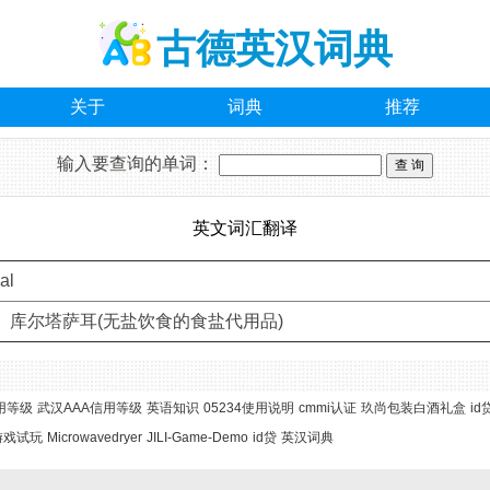
古德英汉词典
关于
词典
推荐
输入要查询的单词：
英文词汇翻译
al
 库尔塔萨耳(无盐饮食的食盐代用品)
用等级
武汉AAA信用等级
英语知识
05234使用说明
cmmi认证
玖尚包装白酒礼盒
id
游戏试玩
Microwavedryer
JILI-Game-Demo
id贷
英汉词典