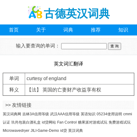
古德英汉词典
首页
关于
词典
推荐
知识
输入要查询的单词：
英文词汇翻译
单词
curtesy of england
释义
【法】 英国的亡妻财产收益享有权
>> 友情链接
英汉词典网
吉林3A信用等级
武汉AAA信用等级
英语知识
05234使用说明
cmmi
认证
玖尚包装白酒礼盒
id贷网站
Fan Control
糖果派对游戏试玩
免费游戏试玩
Microwavedryer
JILI-Game-Demo
id贷
英汉词典