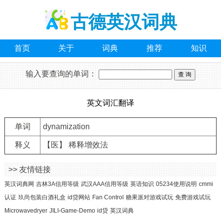
古德英汉词典
首页
关于
词典
推荐
知识
输入要查询的单词：
英文词汇翻译
单词
dynamization
释义
【医】 稀释增效法
>> 友情链接
英汉词典网
吉林3A信用等级
武汉AAA信用等级
英语知识
05234使用说明
cmmi
认证
玖尚包装白酒礼盒
id贷网站
Fan Control
糖果派对游戏试玩
免费游戏试玩
Microwavedryer
JILI-Game-Demo
id贷
英汉词典