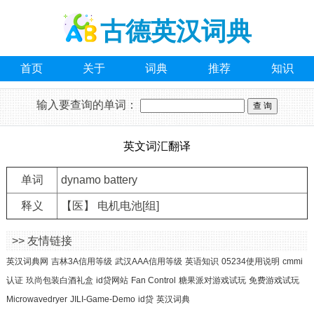
古德英汉词典
首页
关于
词典
推荐
知识
输入要查询的单词：
英文词汇翻译
单词
dynamo battery
释义
【医】 电机电池[组]
>> 友情链接
英汉词典网
吉林3A信用等级
武汉AAA信用等级
英语知识
05234使用说明
cmmi
认证
玖尚包装白酒礼盒
id贷网站
Fan Control
糖果派对游戏试玩
免费游戏试玩
Microwavedryer
JILI-Game-Demo
id贷
英汉词典