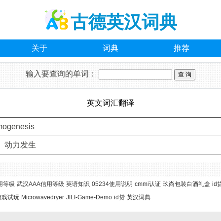
古德英汉词典
关于
词典
推荐
输入要查询的单词：
英文词汇翻译
ogenesis
 动力发生
用等级
武汉AAA信用等级
英语知识
05234使用说明
cmmi认证
玖尚包装白酒礼盒
id
游戏试玩
Microwavedryer
JILI-Game-Demo
id贷
英汉词典