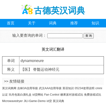
古德英汉词典
首页
关于
词典
推荐
知识
输入要查询的单词：
英文词汇翻译
单词
dynamoneure
释义
【医】 脊髓运动神经元
>> 友情链接
英汉词典网
吉林3A信用等级
武汉AAA信用等级
英语知识
05234使用说明
cmmi
认证
玖尚包装白酒礼盒
id贷网站
Fan Control
糖果派对游戏试玩
免费游戏试玩
Microwavedryer
JILI-Game-Demo
id贷
英汉词典