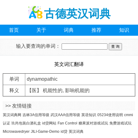
古德英汉词典
首页
关于
词典
推荐
知识
输入要查询的单词：
英文词汇翻译
单词
dynamopathic
释义
【医】 机能性的, 影响机能的
>> 友情链接
英汉词典网
吉林3A信用等级
武汉AAA信用等级
英语知识
05234使用说明
cmmi
认证
玖尚包装白酒礼盒
id贷网站
Fan Control
糖果派对游戏试玩
免费游戏试玩
Microwavedryer
JILI-Game-Demo
id贷
英汉词典