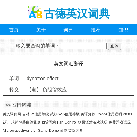
古德英汉词典
首页
关于
词典
推荐
知识
输入要查询的单词：
英文词汇翻译
单词
dynatron effect
释义
【电】 负阻管效应
>> 友情链接
英汉词典网
吉林3A信用等级
武汉AAA信用等级
英语知识
05234使用说明
cmmi
认证
玖尚包装白酒礼盒
id贷网站
Fan Control
糖果派对游戏试玩
免费游戏试玩
Microwavedryer
JILI-Game-Demo
id贷
英汉词典