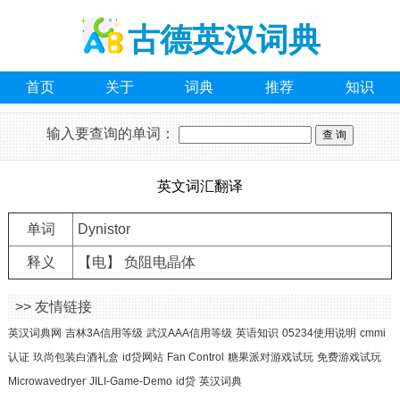
古德英汉词典
首页
关于
词典
推荐
知识
输入要查询的单词：
英文词汇翻译
单词
Dynistor
释义
【电】 负阻电晶体
>> 友情链接
英汉词典网
吉林3A信用等级
武汉AAA信用等级
英语知识
05234使用说明
cmmi
认证
玖尚包装白酒礼盒
id贷网站
Fan Control
糖果派对游戏试玩
免费游戏试玩
Microwavedryer
JILI-Game-Demo
id贷
英汉词典