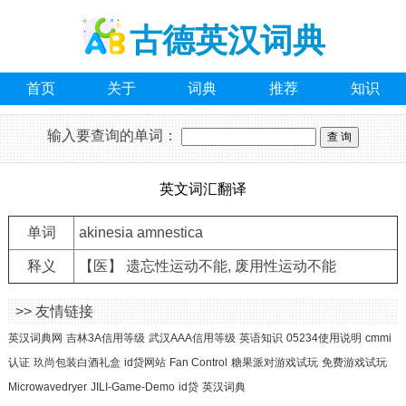
古德英汉词典
首页
关于
词典
推荐
知识
输入要查询的单词：
英文词汇翻译
单词
akinesia amnestica
释义
【医】 遗忘性运动不能, 废用性运动不能
>> 友情链接
英汉词典网
吉林3A信用等级
武汉AAA信用等级
英语知识
05234使用说明
cmmi
认证
玖尚包装白酒礼盒
id贷网站
Fan Control
糖果派对游戏试玩
免费游戏试玩
Microwavedryer
JILI-Game-Demo
id贷
英汉词典