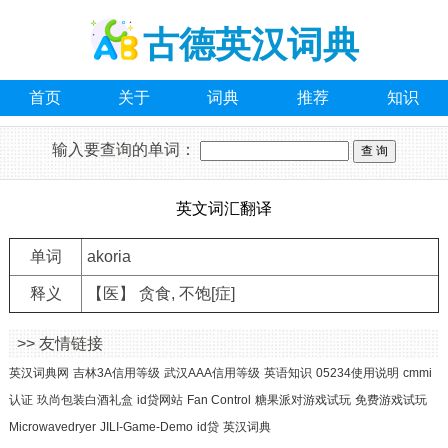
古德英汉词典
首页
关于
词典
推荐
知识
输入要查询的单词：
英文词汇翻译
单词
akoria
释义
【医】 贪食, 不饱[症]
>> 友情链接
英汉词典网
吉林3A信用等级
武汉AAA信用等级
英语知识
05234使用说明
cmmi
认证
玖尚包装白酒礼盒
id贷网站
Fan Control
糖果派对游戏试玩
免费游戏试玩
Microwavedryer
JILI-Game-Demo
id贷
英汉词典