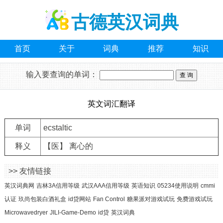
古德英汉词典
首页
关于
词典
推荐
知识
输入要查询的单词：
英文词汇翻译
单词
ecstaltic
释义
【医】 离心的
>> 友情链接
英汉词典网
吉林3A信用等级
武汉AAA信用等级
英语知识
05234使用说明
cmmi
认证
玖尚包装白酒礼盒
id贷网站
Fan Control
糖果派对游戏试玩
免费游戏试玩
Microwavedryer
JILI-Game-Demo
id贷
英汉词典