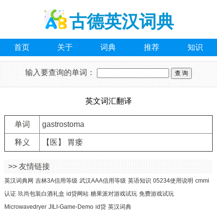
古德英汉词典
首页
关于
词典
推荐
知识
输入要查询的单词：
英文词汇翻译
单词
gastrostoma
释义
【医】 胃瘘
>> 友情链接
英汉词典网
吉林3A信用等级
武汉AAA信用等级
英语知识
05234使用说明
cmmi
认证
玖尚包装白酒礼盒
id贷网站
糖果派对游戏试玩
免费游戏试玩
Microwavedryer
JILI-Game-Demo
id贷
英汉词典