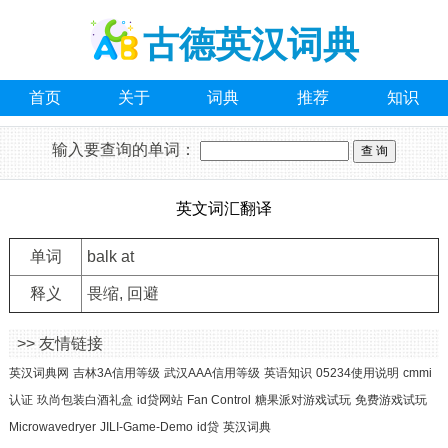
古德英汉词典
首页
关于
词典
推荐
知识
输入要查询的单词：
英文词汇翻译
单词
balk at
释义
畏缩, 回避
>> 友情链接
英汉词典网
吉林3A信用等级
武汉AAA信用等级
英语知识
05234使用说明
cmmi
认证
玖尚包装白酒礼盒
id贷网站
Fan Control
糖果派对游戏试玩
免费游戏试玩
Microwavedryer
JILI-Game-Demo
id贷
英汉词典