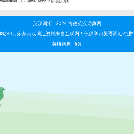
owavedryer
JILI-Game-Demo
id贷
英汉词典
英汉词汇 - 2024
古德英汉词典网
本站43万余条英汉词汇资料来自互联网！仅供学习英语词汇时进
英语词典
商务