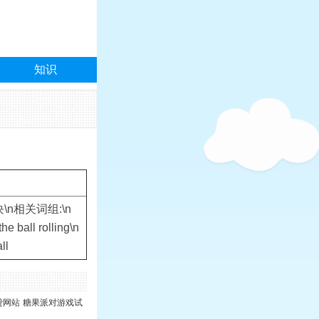
知识
团块\n相关词组:\n
he ball rolling\n
ll
贷网站
糖果派对游戏试