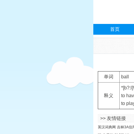
首页
单词
ball
*[b?
释义
to hav
to pla
>> 友情链接
英汉词典网
吉林3A信