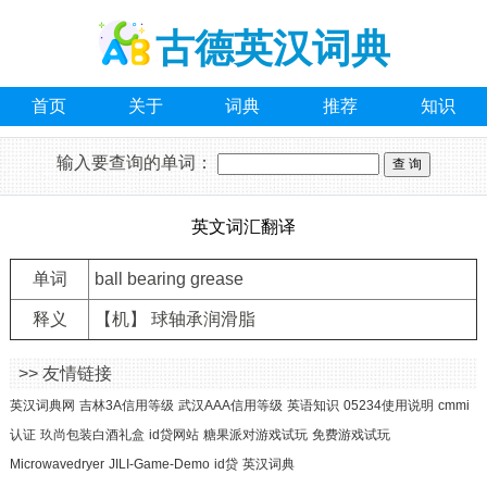
古德英汉词典
首页
关于
词典
推荐
知识
输入要查询的单词：
英文词汇翻译
单词
ball bearing grease
释义
【机】 球轴承润滑脂
>> 友情链接
英汉词典网
吉林3A信用等级
武汉AAA信用等级
英语知识
05234使用说明
cmmi
认证
玖尚包装白酒礼盒
id贷网站
糖果派对游戏试玩
免费游戏试玩
Microwavedryer
JILI-Game-Demo
id贷
英汉词典