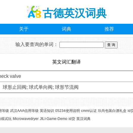
古德英汉词典
关于
词典
推荐
输入要查询的单词：
英文词汇翻译
heck valve
 球形止回阀; 球式单向阀; 球形节流阀
用等级
武汉AAA信用等级
英语知识
05234使用说明
cmmi认证
玖尚包装白酒礼盒
id
游戏试玩
Microwavedryer
JILI-Game-Demo
id贷
英汉词典