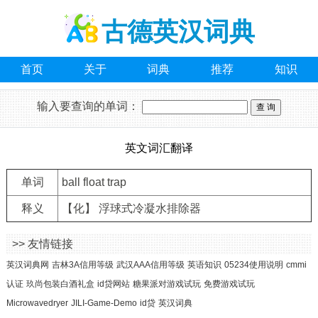
古德英汉词典
首页
关于
词典
推荐
知识
输入要查询的单词：
英文词汇翻译
单词
ball float trap
释义
【化】 浮球式冷凝水排除器
>> 友情链接
英汉词典网
吉林3A信用等级
武汉AAA信用等级
英语知识
05234使用说明
cmmi
认证
玖尚包装白酒礼盒
id贷网站
糖果派对游戏试玩
免费游戏试玩
Microwavedryer
JILI-Game-Demo
id贷
英汉词典