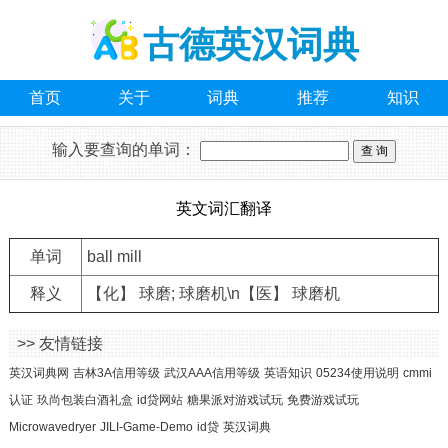
古德英汉词典
首页
关于
词典
推荐
知识
输入要查询的单词：
英文词汇翻译
单词
ball mill
释义
【化】 球磨; 球磨机\n【医】 球磨机
>> 友情链接
英汉词典网
吉林3A信用等级
武汉AAA信用等级
英语知识
05234使用说明
cmmi
认证
玖尚包装白酒礼盒
id贷网站
糖果派对游戏试玩
免费游戏试玩
Microwavedryer
JILI-Game-Demo
id贷
英汉词典