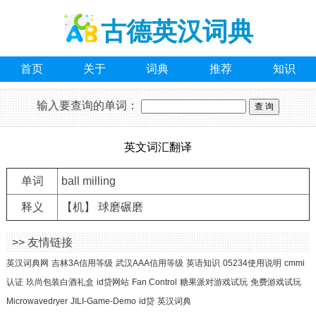
古德英汉词典
首页
关于
词典
推荐
知识
输入要查询的单词：
英文词汇翻译
单词
ball milling
释义
【机】 球磨碾磨
>> 友情链接
英汉词典网
吉林3A信用等级
武汉AAA信用等级
英语知识
05234使用说明
cmmi
认证
玖尚包装白酒礼盒
id贷网站
Fan Control
糖果派对游戏试玩
免费游戏试玩
Microwavedryer
JILI-Game-Demo
id贷
英汉词典