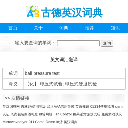
古德英汉词典
首页
关于
词典
推荐
知识
输入要查询的单词：
英文词汇翻译
单词
ball pressure test
释义
【化】 球压式试验; 球压式硬度试验
>> 友情链接
英汉词典网
吉林3A信用等级
武汉AAA信用等级
英语知识
05234使用说明
cmmi
认证
玖尚包装白酒礼盒
id贷网站
Fan Control
糖果派对游戏试玩
免费游戏试玩
Microwavedryer
JILI-Game-Demo
id贷
英汉词典