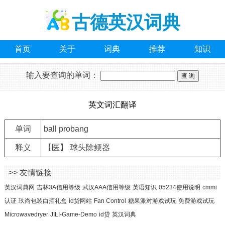
古德英汉词典
首页
关于
词典
推荐
知识
输入要查询的单词：
英文词汇翻译
单词
ball probang
释义
【医】 球头除鲠器
>> 友情链接
英汉词典网
吉林3A信用等级
武汉AAA信用等级
英语知识
05234使用说明
cmmi
认证
玖尚包装白酒礼盒
id贷网站
Fan Control
糖果派对游戏试玩
免费游戏试玩
Microwavedryer
JILI-Game-Demo
id贷
英汉词典