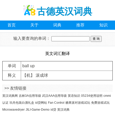
古德英汉词典
首页
关于
词典
推荐
知识
输入要查询的单词：
英文词汇翻译
单词
ball up
释义
【机】 滚成球
>> 友情链接
英汉词典网
吉林3A信用等级
武汉AAA信用等级
英语知识
05234使用说明
cmmi
认证
玖尚包装白酒礼盒
id贷网站
Fan Control
糖果派对游戏试玩
免费游戏试玩
Microwavedryer
JILI-Game-Demo
id贷
英汉词典