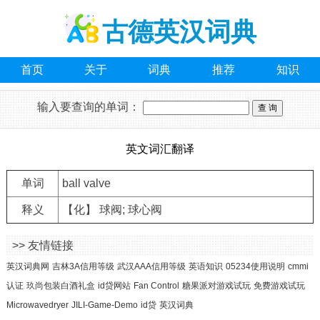
古德英汉词典
首页
关于
词典
推荐
知识
输入要查询的单词：
英文词汇翻译
单词
ball valve
释义
【化】 球阀; 球心阀
>> 友情链接
英汉词典网
吉林3A信用等级
武汉AAA信用等级
英语知识
05234使用说明
cmmi
认证
玖尚包装白酒礼盒
id贷网站
Fan Control
糖果派对游戏试玩
免费游戏试玩
Microwavedryer
JILI-Game-Demo
id贷
英汉词典