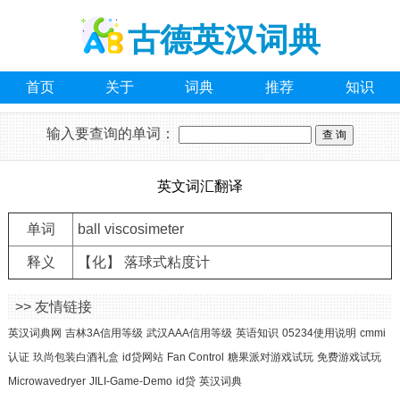
古德英汉词典
首页
关于
词典
推荐
知识
输入要查询的单词：
英文词汇翻译
单词
ball viscosimeter
释义
【化】 落球式粘度计
>> 友情链接
英汉词典网
吉林3A信用等级
武汉AAA信用等级
英语知识
05234使用说明
cmmi
认证
玖尚包装白酒礼盒
id贷网站
Fan Control
糖果派对游戏试玩
免费游戏试玩
Microwavedryer
JILI-Game-Demo
id贷
英汉词典